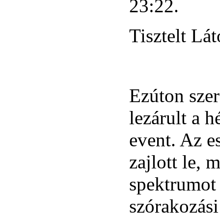
23:22.
Tisztelt Lá
Ezúton szer
lezárult a 
event. Az e
zajlott le,
spektrumot ö
szórakozási