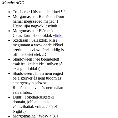
Months AGO
Truehero :
Udv mindenkinek!!!
Morgomasina :
Remélem Duur
hamar megszeded magad :)
Utána újra nagyok leszünk
Morgomasina :
Elérhető a
Catas Tauri shoot oldal:
«link»
Szedasan :
Sziasztok, kissé
meguntam a wow ot de idővel
szeriuntem visszatérek addig is
offline életet élek :D
Shadoween :
jee beengedett
csak irni kellett ide.. milyen jó
ez a guildoldal :)
Shadoween :
hmm nem enged
be a szerver és nem tudom az
emergensy ts jelszót....
Remélem dc van és nem nálam
van a hiba..
Duur :
Tokelau-szigeteki
domain, jobbat nem is
választhattak volna. / köszi
Night :)
Morgomasina :
WoW 4.3.4