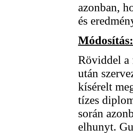
azonban, ho
és eredmény
Módosítás
Röviddel a 
után szerve
kísérelt meg
tízes diplom
során azonb
elhunyt. G