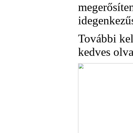
megerősíten
idegenkezűs
További ke
kedves olva