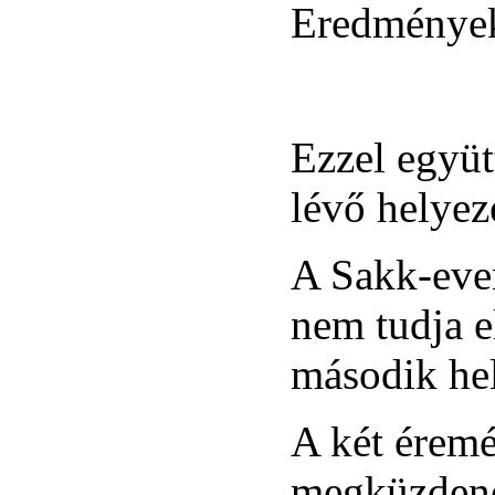
Eredménye
Ezzel együtt
lévő helyez
A Sakk-even
nem tudja el
második hel
A két éremé
megküzden