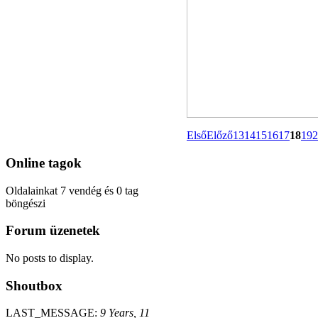
Első
Előző
13
14
15
16
17
18
19
2
Online
tagok
Oldalainkat 7 vendég és 0 tag
böngészi
Forum
üzenetek
No posts to display.
Shoutbox
LAST_MESSAGE:
9 Years, 11