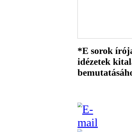
*E sorok írój
idézetek kita
bemutatásáh