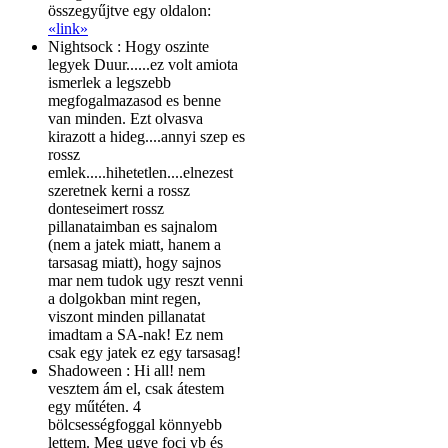
összegyűjtve egy oldalon:
«link»
Nightsock :
Hogy oszinte
legyek Duur......ez volt amiota
ismerlek a legszebb
megfogalmazasod es benne
van minden. Ezt olvasva
kirazott a hideg....annyi szep es
rossz
emlek.....hihetetlen....elnezest
szeretnek kerni a rossz
donteseimert rossz
pillanataimban es sajnalom
(nem a jatek miatt, hanem a
tarsasag miatt), hogy sajnos
mar nem tudok ugy reszt venni
a dolgokban mint regen,
viszont minden pillanatat
imadtam a SA-nak! Ez nem
csak egy jatek ez egy tarsasag!
Shadoween :
Hi all! nem
vesztem ám el, csak átestem
egy műtéten. 4
bölcsességfoggal könnyebb
lettem. Meg ugye foci vb és