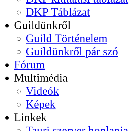
DKP Táblázat
Guildünkről
Guild Történelem
Guildünkről pár szó
Fórum
Multimédia
Videók
Képek
Linkek
Tauri szerver honlapja