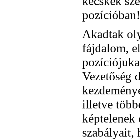
kecskék sze
pozícióban
Akadtak oly
fájdalom, e
pozíciójuka
Vezetőség di
kezdeményéz
illetve több
képtelenek e
szabályait,