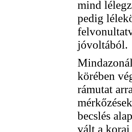
mind lélegz
pedig léle
felvonultat
jóvoltából.
Mindazonált
körében vég
rámutat arr
mérkőzések
becslés al
vált a kora