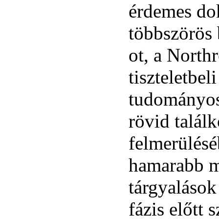
érdemes dok
többszörös b
ot, a Nort
tiszteletbel
tudományos
rövid találk
felmerülésé
hamarabb me
tárgyalások
fázis előtt