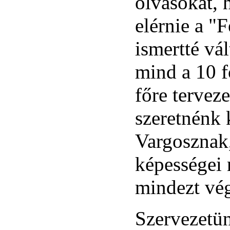
olvasókat, 
elérnie a "
ismertté vá
mind a 10 f
főre terveze
szeretnénk
Vargosznak
képességei 
mindezt vé
Szervezetün