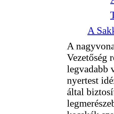
A Sakk
A nagyvona
Vezetőség r
legvadabb v
nyertest id
által biztos
legmerészeb