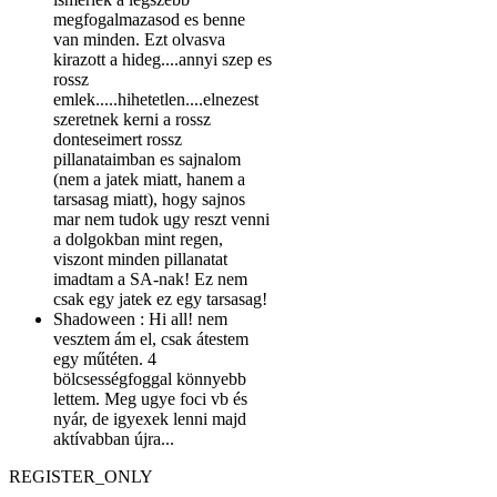
megfogalmazasod es benne
van minden. Ezt olvasva
kirazott a hideg....annyi szep es
rossz
emlek.....hihetetlen....elnezest
szeretnek kerni a rossz
donteseimert rossz
pillanataimban es sajnalom
(nem a jatek miatt, hanem a
tarsasag miatt), hogy sajnos
mar nem tudok ugy reszt venni
a dolgokban mint regen,
viszont minden pillanatat
imadtam a SA-nak! Ez nem
csak egy jatek ez egy tarsasag!
Shadoween :
Hi all! nem
vesztem ám el, csak átestem
egy műtéten. 4
bölcsességfoggal könnyebb
lettem. Meg ugye foci vb és
nyár, de igyexek lenni majd
aktívabban újra...
REGISTER_ONLY