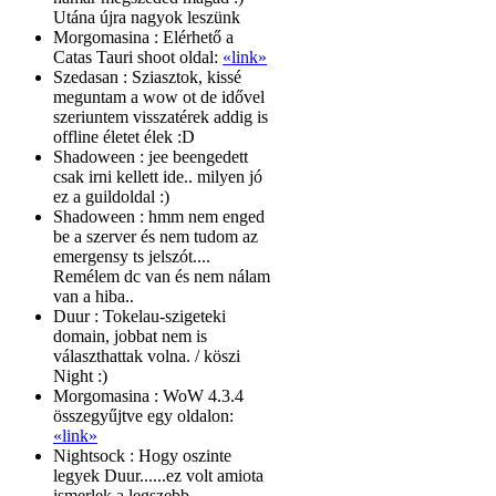
Utána újra nagyok leszünk
Morgomasina :
Elérhető a
Catas Tauri shoot oldal:
«link»
Szedasan :
Sziasztok, kissé
meguntam a wow ot de idővel
szeriuntem visszatérek addig is
offline életet élek :D
Shadoween :
jee beengedett
csak irni kellett ide.. milyen jó
ez a guildoldal :)
Shadoween :
hmm nem enged
be a szerver és nem tudom az
emergensy ts jelszót....
Remélem dc van és nem nálam
van a hiba..
Duur :
Tokelau-szigeteki
domain, jobbat nem is
választhattak volna. / köszi
Night :)
Morgomasina :
WoW 4.3.4
összegyűjtve egy oldalon:
«link»
Nightsock :
Hogy oszinte
legyek Duur......ez volt amiota
ismerlek a legszebb