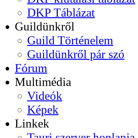
DKP Táblázat
Guildünkről
Guild Történelem
Guildünkről pár szó
Fórum
Multimédia
Videók
Képek
Linkek
Tauri szerver honlapja