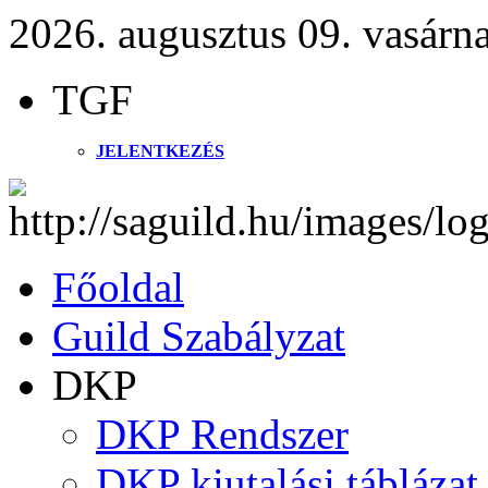
2026. augusztus 09. vasárn
TGF
JELENTKEZÉS
Főoldal
Guild Szabályzat
DKP
DKP Rendszer
DKP kiutalási táblázat