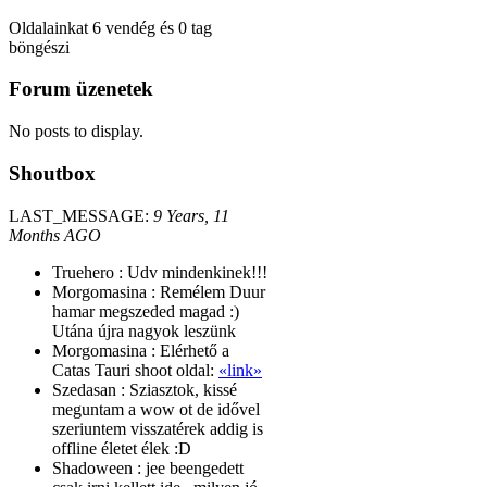
Oldalainkat 6 vendég és 0 tag
böngészi
Forum
üzenetek
No posts to display.
Shoutbox
LAST_MESSAGE:
9 Years, 11
Months AGO
Truehero :
Udv mindenkinek!!!
Morgomasina :
Remélem Duur
hamar megszeded magad :)
Utána újra nagyok leszünk
Morgomasina :
Elérhető a
Catas Tauri shoot oldal:
«link»
Szedasan :
Sziasztok, kissé
meguntam a wow ot de idővel
szeriuntem visszatérek addig is
offline életet élek :D
Shadoween :
jee beengedett