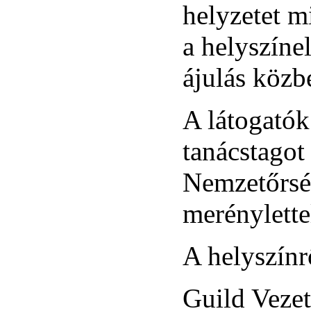
helyzetet m
a helyszínel
ájulás közb
A látogatók
tanácstagot
Nemzetőrség
merénylette
A helyszínrő
Guild Veze