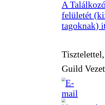
A Találkozó 
felületét (k
tagoknak) it
Tisztelettel,
Guild Veze