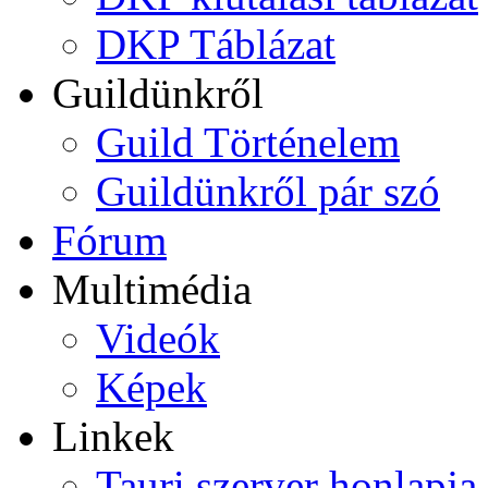
DKP Táblázat
Guildünkről
Guild Történelem
Guildünkről pár szó
Fórum
Multimédia
Videók
Képek
Linkek
Tauri szerver honlapja