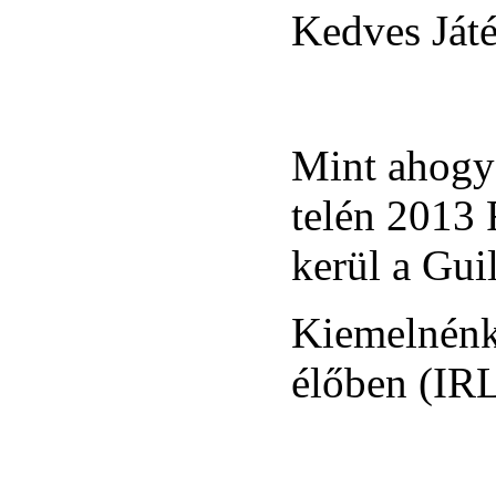
Kedves Ját
Mint ahog
telén 2013
kerül a Gui
Kiemelnénk
élőben (IRL