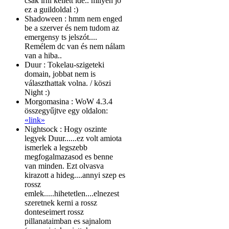
csak irni kellett ide.. milyen jó
ez a guildoldal :)
Shadoween :
hmm nem enged
be a szerver és nem tudom az
emergensy ts jelszót....
Remélem dc van és nem nálam
van a hiba..
Duur :
Tokelau-szigeteki
domain, jobbat nem is
választhattak volna. / köszi
Night :)
Morgomasina :
WoW 4.3.4
összegyűjtve egy oldalon:
«link»
Nightsock :
Hogy oszinte
legyek Duur......ez volt amiota
ismerlek a legszebb
megfogalmazasod es benne
van minden. Ezt olvasva
kirazott a hideg....annyi szep es
rossz
emlek.....hihetetlen....elnezest
szeretnek kerni a rossz
donteseimert rossz
pillanataimban es sajnalom