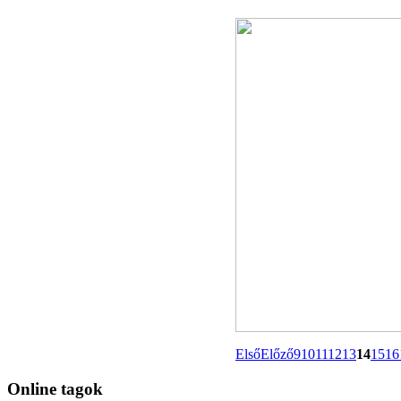
Első
Előző
9
10
11
12
13
14
15
16
Online
tagok