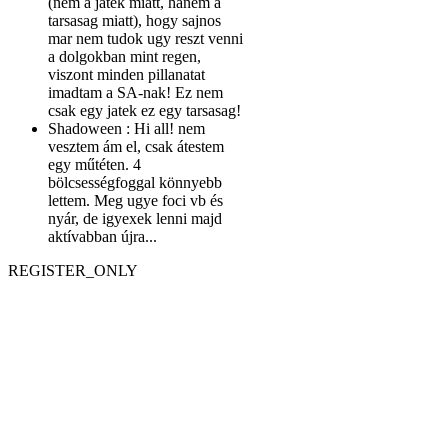
(nem a jatek miatt, hanem a
tarsasag miatt), hogy sajnos
mar nem tudok ugy reszt venni
a dolgokban mint regen,
viszont minden pillanatat
imadtam a SA-nak! Ez nem
csak egy jatek ez egy tarsasag!
Shadoween :
Hi all! nem
vesztem ám el, csak átestem
egy műtéten. 4
bölcsességfoggal könnyebb
lettem. Meg ugye foci vb és
nyár, de igyexek lenni majd
aktívabban újra...
REGISTER_ONLY