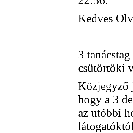
22:56.
Kedves Olv
3 tanácstag 
csütörtöki 
Közjegyző j
hogy a 3 de
az utóbbi 
látogatóktól