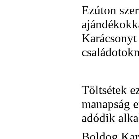
Ezúton szer
ajándékokka
Karácsonyt 
családotokn
Töltsétek ez
manapság er
adódik alk
Boldog Kar