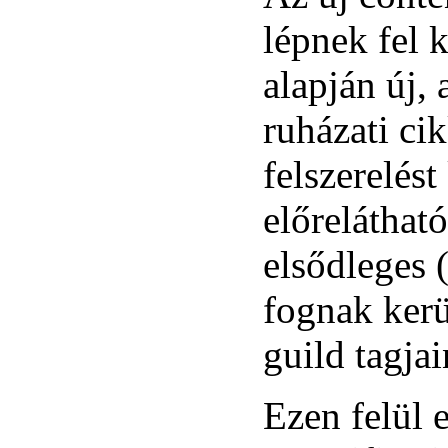
lépnek fel 
alapján új,
ruházati cik
felszerelést
előreláthat
elsődleges 
fognak kerül
guild tagjai
Ezen felül e