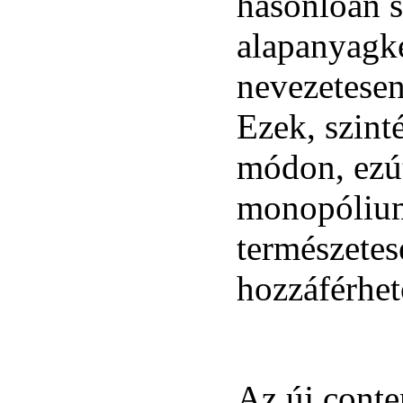
hasonlóan s
alapanyagké
nevezetese
Ezek, szint
módon, ezú
monopólium
természetes
hozzáférhet
Az új cont