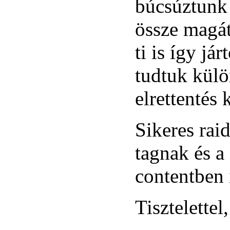
búcsúztunk 
össze magát,
ti is így já
tudtuk külö
elrettentés
Sikeres rai
tagnak és a
contentben 
Tisztelettel,