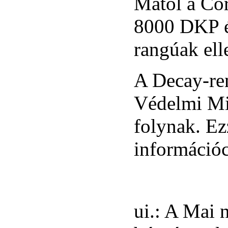
Mától a Cor
8000 DKP ér
rangúak ell
A Decay-ren
Védelmi Mi
folynak. Ez
információc
ui.: A Mai 