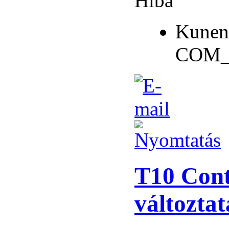
Hiba
Kunen
COM_
T10 Cont
változta