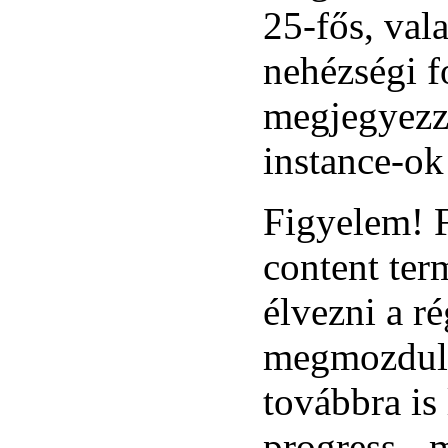
25-fős, val
nehézségi f
megjegyezzü
instance-o
Figyelem! F
content ter
élvezni a r
megmozdulás
továbbra is
progress-, 