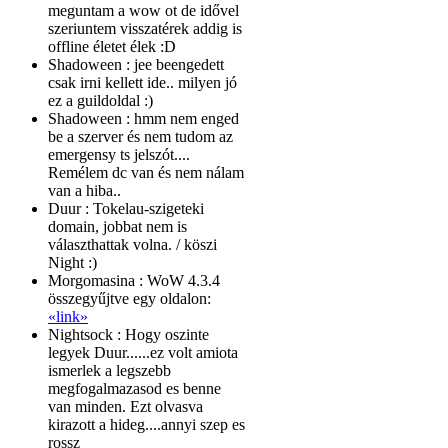
meguntam a wow ot de idővel
szeriuntem visszatérek addig is
offline életet élek :D
Shadoween :
jee beengedett
csak irni kellett ide.. milyen jó
ez a guildoldal :)
Shadoween :
hmm nem enged
be a szerver és nem tudom az
emergensy ts jelszót....
Remélem dc van és nem nálam
van a hiba..
Duur :
Tokelau-szigeteki
domain, jobbat nem is
választhattak volna. / köszi
Night :)
Morgomasina :
WoW 4.3.4
összegyűjtve egy oldalon:
«link»
Nightsock :
Hogy oszinte
legyek Duur......ez volt amiota
ismerlek a legszebb
megfogalmazasod es benne
van minden. Ezt olvasva
kirazott a hideg....annyi szep es
rossz