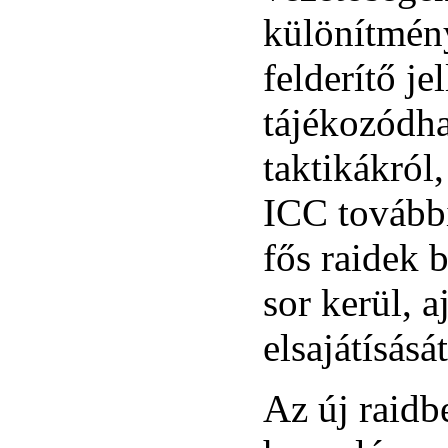
különítmény
felderítő j
tájékozódha
taktikákról
ICC további
fős raidek 
sor kerül, 
elsajátísását
Az új raid