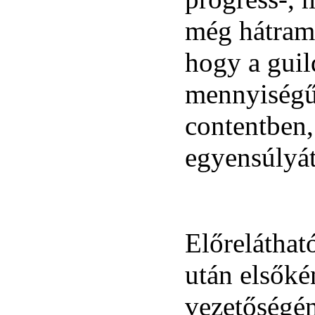
még hátrama
hogy a guil
mennyiségű
contentben,
egyensúlyát
Előreláthat
után elsőké
vezetőségén