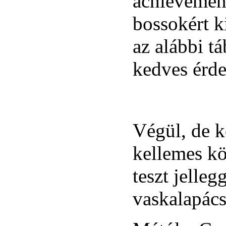
achievement
bossokért k
az alábbi t
kedves érd
Végül, de k
kellemes kö
teszt jelle
vaskalapác