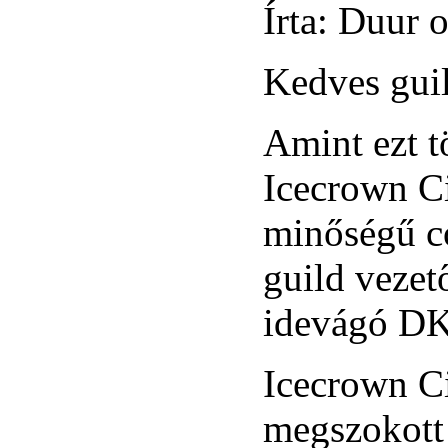
Írta: Duur o
Kedves guil
Amint ezt t
Icecrown Ci
minőségű co
guild vezető
idevágó DK
Icecrown Ci
megszokott