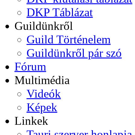
DKP Táblázat
Guildünkről
Guild Történelem
Guildünkről pár szó
Fórum
Multimédia
Videók
Képek
Linkek
Tauri szerver honlapja