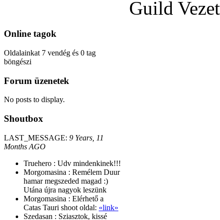
Guild Veze
Online
tagok
Oldalainkat 7 vendég és 0 tag
böngészi
Forum
üzenetek
No posts to display.
Shoutbox
LAST_MESSAGE:
9 Years, 11
Months AGO
Truehero :
Udv mindenkinek!!!
Morgomasina :
Remélem Duur
hamar megszeded magad :)
Utána újra nagyok leszünk
Morgomasina :
Elérhető a
Catas Tauri shoot oldal:
«link»
Szedasan :
Sziasztok, kissé