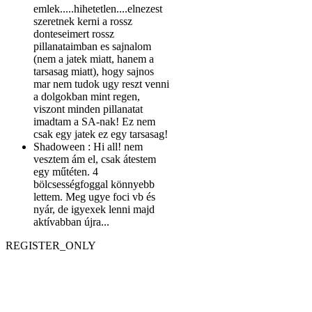
emlek.....hihetetlen....elnezest
szeretnek kerni a rossz
donteseimert rossz
pillanataimban es sajnalom
(nem a jatek miatt, hanem a
tarsasag miatt), hogy sajnos
mar nem tudok ugy reszt venni
a dolgokban mint regen,
viszont minden pillanatat
imadtam a SA-nak! Ez nem
csak egy jatek ez egy tarsasag!
Shadoween :
Hi all! nem
vesztem ám el, csak átestem
egy műtéten. 4
bölcsességfoggal könnyebb
lettem. Meg ugye foci vb és
nyár, de igyexek lenni majd
aktívabban újra...
REGISTER_ONLY