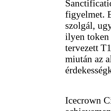
Sanctificati
figyelmet. 
szolgál, ug
ilyen token
tervezett T
miután az a
érdekesség
Icecrown Ci