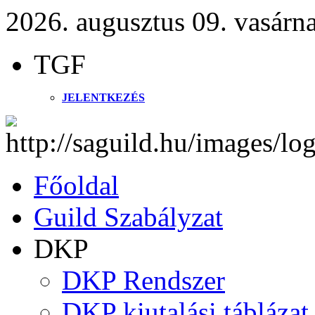
2026. augusztus 09. vasárn
TGF
JELENTKEZÉS
Főoldal
Guild Szabályzat
DKP
DKP Rendszer
DKP kiutalási táblázat